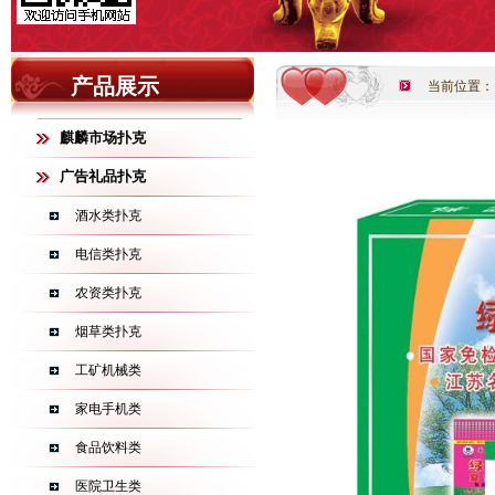
产品展示
当前位置：
麒麟市场扑克
广告礼品扑克
酒水类扑克
电信类扑克
农资类扑克
烟草类扑克
工矿机械类
家电手机类
食品饮料类
医院卫生类