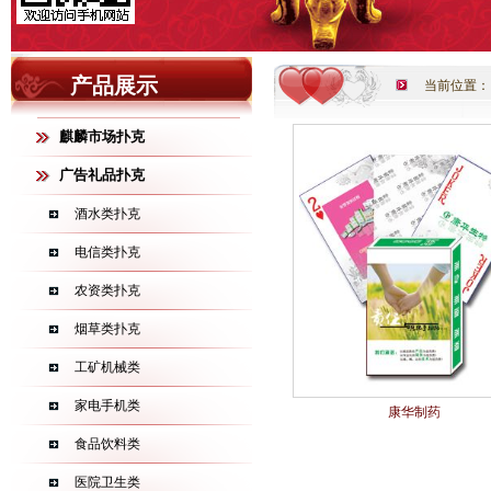
产品展示
当前位置：
麒麟市场扑克
广告礼品扑克
酒水类扑克
电信类扑克
农资类扑克
烟草类扑克
工矿机械类
家电手机类
康华制药
食品饮料类
医院卫生类